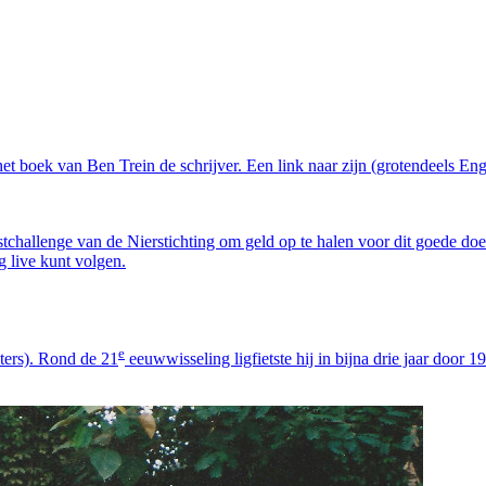
et boek van Ben Trein de schrijver. Een link naar zijn (grotendeels Enge
tchallenge van de Nierstichting om geld op te halen voor dit goede doe
g live kunt volgen.
e
ters). Rond de 21
eeuwwisseling ligfietste hij in bijna drie jaar door 1