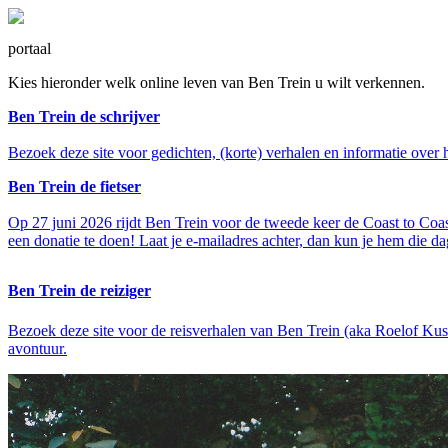
portaal
Kies hieronder welk online leven van Ben Trein u wilt verkennen.
Ben Trein de schrijver
Bezoek deze site voor gedichten, (korte) verhalen en informatie over h
Ben Trein de fietser
Op 27 juni 2026 rijdt Ben Trein voor de tweede keer de Coast to Coas
een donatie te doen! Laat je e-mailadres achter, dan kun je hem die da
Ben Trein de reiziger
Bezoek deze site voor de reisverhalen van Ben Trein (aka Roelof Kus
avontuur.